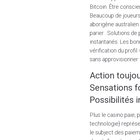
Bitcoin. Être conscie
Beaucoup de joueurs n
aborigène australien 
parier . Solutions d
instantanés. Les bonu
vérification du prof
sans approvisionner l
Action toujou
Sensations fo
Possibilités i
Plus le casino paie, pl
technologie} représ
le subject des paieme