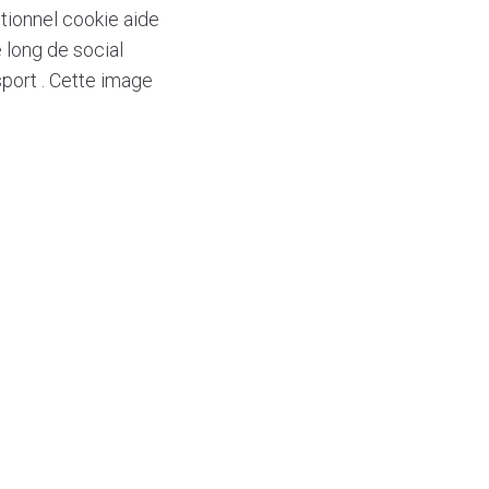
ctionnel cookie aide
e long de social
port . Cette image