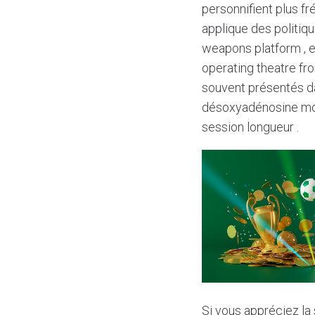
personnifient plus f
applique des politiqu
weapons platform , 
operating theatre fro
souvent présentés dans
désoxyadénosine mon
session longueur .
Si vous appréciez la