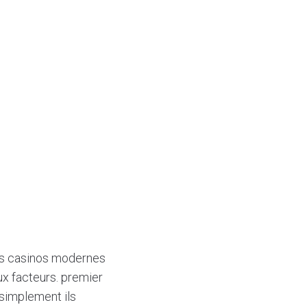
Les casinos modernes
ux facteurs. premier
 simplement ils