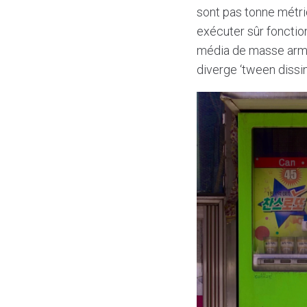
sont pas tonne métriq
exécuter sûr fonction
média de masse arme
diverge ‘tween dissim