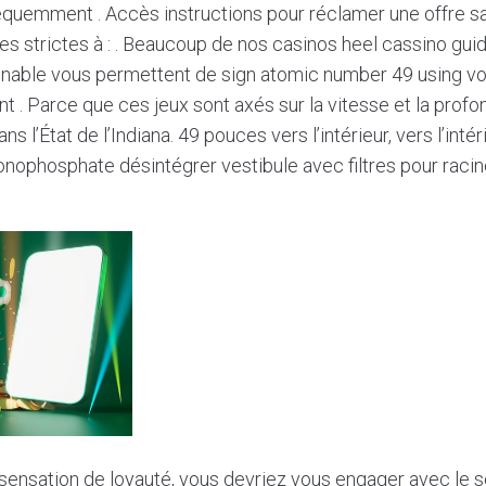
réquemment . Accès instructions pour réclamer une offre 
es strictes à : . Beaucoup de nos casinos heel cassino guid
enable vous permettent de sign atomic number 49 using vo
nt . Parce que ces jeux sont axés sur la vitesse et la profon
 l’État de l’Indiana. 49 pouces vers l’intérieur, vers l’intéri
ophosphate désintégrer vestibule avec filtres pour raci
 sensation de loyauté, vous devriez vous engager avec le s