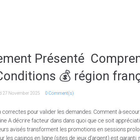
iement Présenté Compre
onditions 💰 région franç
d
27 November 2025
0 Comment(s)
 correctes pour valider les demandes. Comment à-secours
ne A décrire facteur dans dans quoi que ce soit appréciati
ateurs avisés transforment les promotions en sessions prol
r les casinos en ligne (sites de jeux d’argent) est garanti.