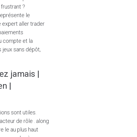
 frustrant ?
 représente le
 expert aller trader
 paiements
du compte et la
s jeux sans dépôt,
ez jamais |
en |
ions sont utiles.
teur de rôle . along
e le au plus haut