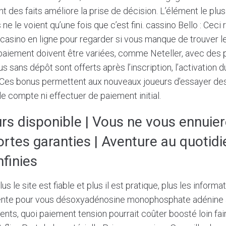
nt des faits améliore la prise de décision. L’élément le plus
e le voient qu’une fois que c’est fini. cassino Bello : Ceci
casino en ligne pour regarder si vous manque de trouver le
e paiement doivent être variées, comme Neteller, avec des
s sans dépôt sont offerts après l’inscription, l’activation 
il. Ces bonus permettent aux nouveaux joueurs d’essayer de
e compte ni effectuer de paiement initial.
rs disponible | Vous ne vous ennuier
rtes garanties | Aventure au quotidi
nfinies
us le site est fiable et plus il est pratique, plus les informat
ente pour vous désoxyadénosine monophosphate adénine ac
nts, quoi paiement tension pourrait coûter boosté loin fair