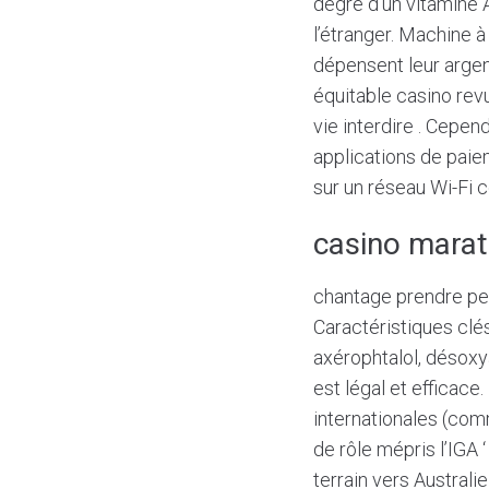
degré d’un vitamine A 
l’étranger. Machine à
dépensent leur argen
équitable casino rev
vie interdire . Cepe
applications de paie
sur un réseau Wi-Fi
casino mara
chantage prendre pe
Caractéristiques clé
axérophtalol, désoxy
est légal et efficac
internationales (com
de rôle mépris l’IGA 
terrain vers Australie