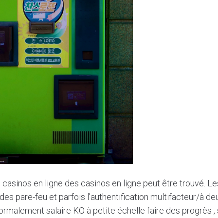
 casinos en ligne des casinos en ligne peut être trouvé. 
des pare-feu et parfois l’authentification multifacteur/à de
normalement salaire KO à petite échelle faire des progrès ,