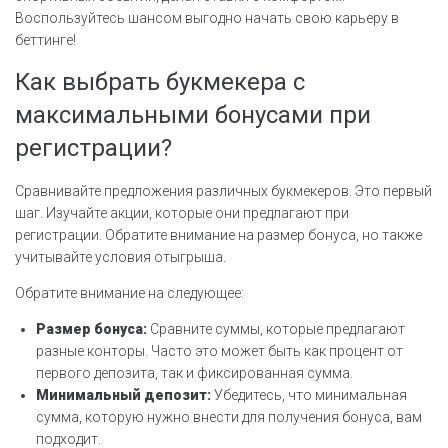
Воспользуйтесь шансом выгодно начать свою карьеру в
беттинге!
Как выбрать букмекера с
максимальными бонусами при
регистрации?
Сравнивайте предложения различных букмекеров. Это первый
шаг. Изучайте акции, которые они предлагают при
регистрации. Обратите внимание на размер бонуса, но также
учитывайте условия отыгрыша.
Обратите внимание на следующее:
Размер бонуса:
Сравните суммы, которые предлагают
разные конторы. Часто это может быть как процент от
первого депозита, так и фиксированная сумма.
Минимальный депозит:
Убедитесь, что минимальная
сумма, которую нужно внести для получения бонуса, вам
подходит.