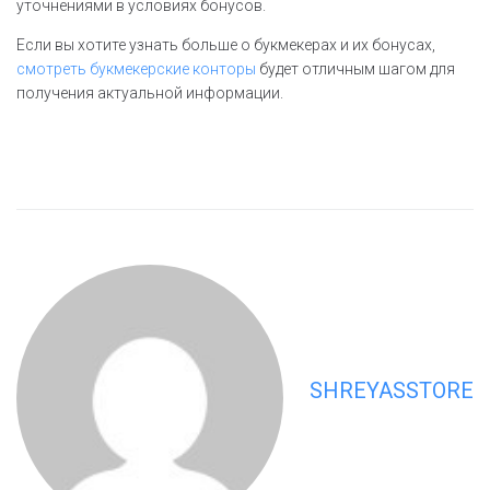
уточнениями в условиях бонусов.
Если вы хотите узнать больше о букмекерах и их бонусах,
смотреть букмекерские конторы
будет отличным шагом для
получения актуальной информации.
SHREYASSTORE