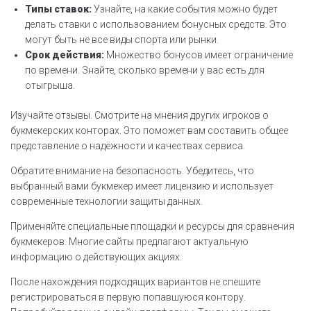
Типы ставок:
Узнайте, на какие события можно будет
делать ставки с использованием бонусных средств. Это
могут быть не все виды спорта или рынки.
Срок действия:
Множество бонусов имеет ограничение
по времени. Знайте, сколько времени у вас есть для
отыгрыша.
Изучайте отзывы. Смотрите на мнения других игроков о
букмекерских конторах. Это поможет вам составить общее
представление о надёжности и качествах сервиса.
Обратите внимание на безопасность. Убедитесь, что
выбранный вами букмекер имеет лицензию и использует
современные технологии защиты данных.
Применяйте специальные площадки и ресурсы для сравнения
букмекеров. Многие сайты предлагают актуальную
информацию о действующих акциях.
После нахождения подходящих вариантов не спешите
регистрироваться в первую попавшуюся контору.