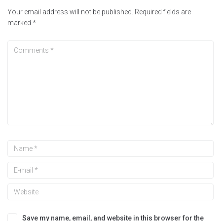
Your email address will not be published.
Required fields are
marked
*
Save my name, email, and website in this browser for the