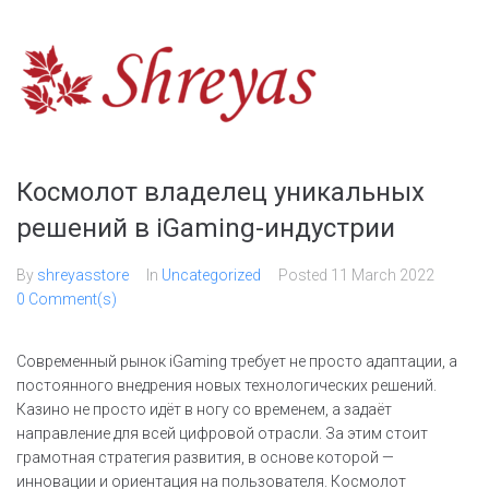
Skip
to
content
Космолот владелец уникальных
решений в iGaming-индустрии
By
shreyasstore
In
Uncategorized
Posted
11 March 2022
0 Comment(s)
Современный рынок iGaming требует не просто адаптации, а
постоянного внедрения новых технологических решений.
Казино не просто идёт в ногу со временем, а задаёт
направление для всей цифровой отрасли. За этим стоит
грамотная стратегия развития, в основе которой —
инновации и ориентация на пользователя. Космолот