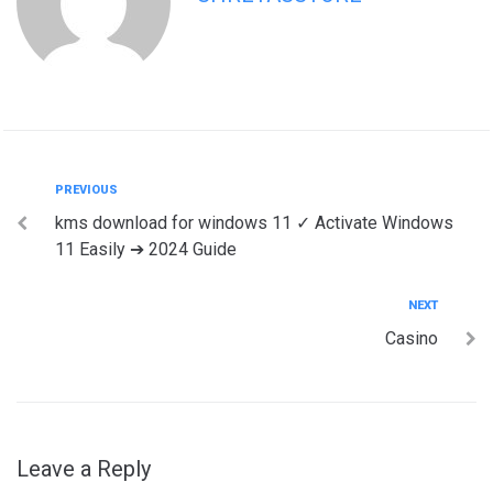
Post
Previous
PREVIOUS
kms download for windows 11 ✓ Activate Windows
navigation
11 Easily ➔ 2024 Guide
Next
NEXT
Casino
Leave a Reply