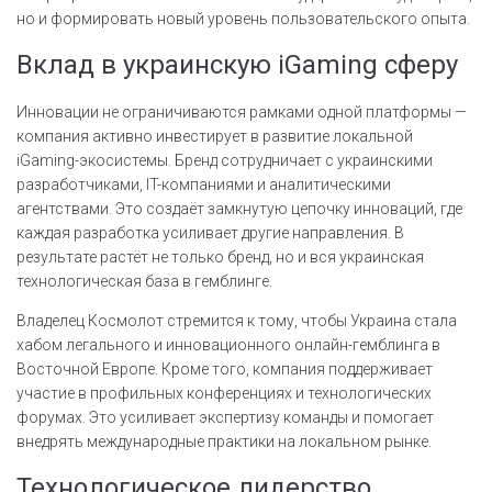
но и формировать новый уровень пользовательского опыта.
Вклад в украинскую iGaming сферу
Инновации не ограничиваются рамками одной платформы —
компания активно инвестирует в развитие локальной
iGaming-экосистемы. Бренд сотрудничает с украинскими
разработчиками, IT-компаниями и аналитическими
агентствами. Это создаёт замкнутую цепочку инноваций, где
каждая разработка усиливает другие направления. В
результате растёт не только бренд, но и вся украинская
технологическая база в гемблинге.
Владелец Космолот стремится к тому, чтобы Украина стала
хабом легального и инновационного онлайн-гемблинга в
Восточной Европе. Кроме того, компания поддерживает
участие в профильных конференциях и технологических
форумах. Это усиливает экспертизу команды и помогает
внедрять международные практики на локальном рынке.
Технологическое лидерство